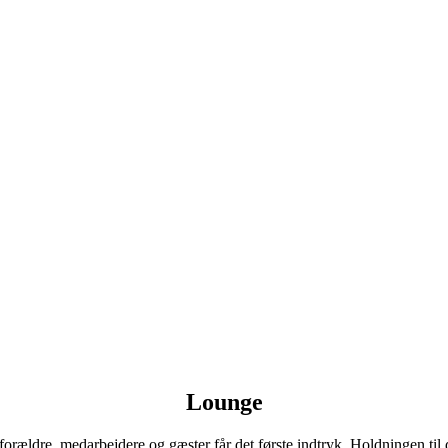
Lounge
forældre, medarbejdere og gæster får det første indtryk. Holdningen til d