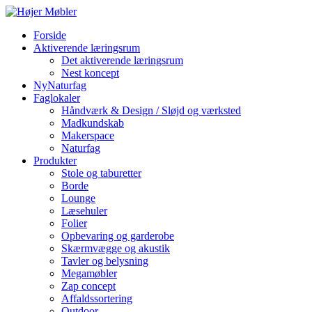
Forside
Aktiverende læringsrum
Det aktiverende læringsrum
Nest koncept
NyNaturfag
Faglokaler
Håndværk & Design / Sløjd og værksted
Madkundskab
Makerspace
Naturfag
Produkter
Stole og taburetter
Borde
Lounge
Læsehuler
Folier
Opbevaring og garderobe
Skærmvægge og akustik
Tavler og belysning
Megamøbler
Zap concept
Affaldssortering
Outdoor