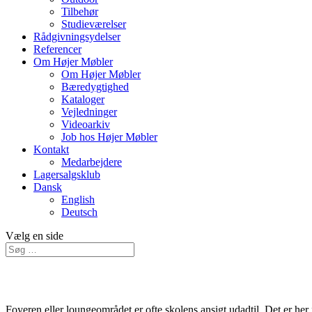
Tilbehør
Studieværelser
Rådgivningsydelser
Referencer
Om Højer Møbler
Om Højer Møbler
Bæredygtighed
Kataloger
Vejledninger
Videoarkiv
Job hos Højer Møbler
Kontakt
Medarbejdere
Lagersalgsklub
Dansk
English
Deutsch
Vælg en side
Foyeren eller loungeområdet er ofte skolens ansigt udadtil. Det er her 