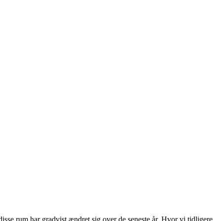
isse rum har gradvist ændret sig over de seneste år. Hvor vi tidligere