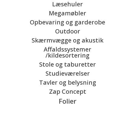
Læsehuler
Megamøbler
Opbevaring og garderobe
Outdoor
Skærmvægge og akustik
Affaldssystemer
/kildesortering
Stole og taburetter
Studieværelser
Tavler og belysning
Zap Concept
Folier
Vi hjælper dig med inspiration til hvordan du kommer godt i gang
med indretningen af dit læringsrum, og hvordan du får den rigtige
retning på projektet fra start til slut.