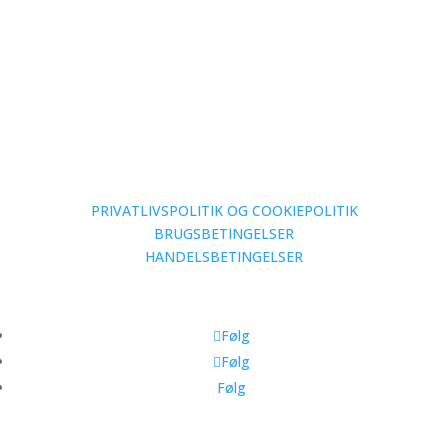
Kontakt os
Kontakt os
Højer Møbler A/S
Industrivej 12
9310 Vodskov
CVR: 14795774
Kontakt os
+ 45 51 51 60 10
PRIVATLIVSPOLITIK OG COOKIEPOLITIK
BRUGSBETINGELSER
HANDELSBETINGELSER
Følg med
Følg
Følg
Følg