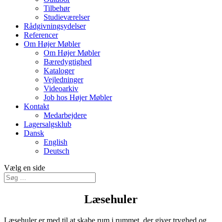
Tilbehør
Studieværelser
Rådgivningsydelser
Referencer
Om Højer Møbler
Om Højer Møbler
Bæredygtighed
Kataloger
Vejledninger
Videoarkiv
Job hos Højer Møbler
Kontakt
Medarbejdere
Lagersalgsklub
Dansk
English
Deutsch
Vælg en side
Læsehuler
Læsehuler er med til at skabe rum i rummet, der giver tryghed og