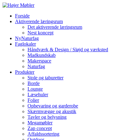
Forside
Aktiverende læringsrum
Det aktiverende læringsrum
Nest koncept
NyNaturfag
Faglokaler
Håndværk & Design / Sløjd og værksted
Madkundskab
Makerspace
Naturfag
Produkter
Stole og taburetter
Borde
Lounge
Læsehuler
Folier
Opbevaring og garderobe
Skærmvægge og akustik
Tavler og belysning
Megamøbler
Zap concept
Affaldssortering
Outdoor