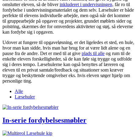
omslutter eleven, så de bliver
inkluderet i undervisningen,
får ro til
fordybelse i undervisningsmaterialet og dem selv. Læsehuler er både
perfekte til elevens individuelle arbejde, men også når det kommer
til gruppearbejde på opgaver og projekter, grundet møblets sider og
polstring, skærmes der for omverdens aktiviteter og støj, så eleverne
kan fordybe sig i opgaven.
Udover at fungere til opgaveløsning, er det ligeledes et sted, en hule,
hvor man kan sidde, hvis man har brug for at være lidt alene og en
pause fra de andre. Det er med til at give
plads til alle
og rum til de
enkelte elevers forskelligheder, så de kan føle sig trygge og udfolde
sig i deres tempo. Læsehulerne kan også benyttes af læreren og
eleven til en privat samtale/feedback og situationer som kræver
trygge og beskyttende omgivelser eks. hvis eleven søger hjælp om
personlige ting.
Alle
Læsehuler
In-serie fordybelsesmøbler