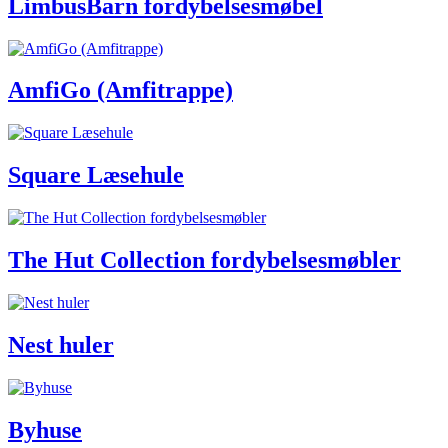
LimbusBarn fordybelsesmøbel
AmfiGo (Amfitrappe)
Square Læsehule
The Hut Collection fordybelsesmøbler
Nest huler
Byhuse