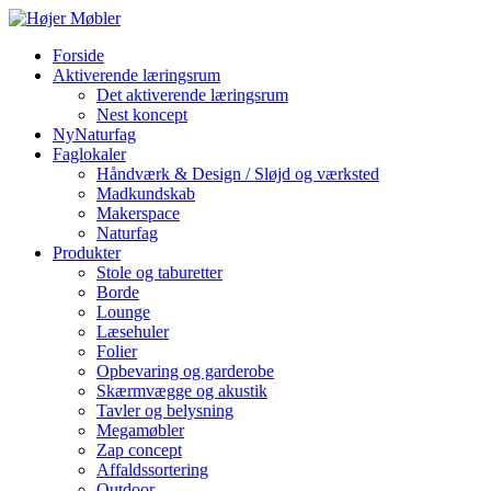
Forside
Aktiverende læringsrum
Det aktiverende læringsrum
Nest koncept
NyNaturfag
Faglokaler
Håndværk & Design / Sløjd og værksted
Madkundskab
Makerspace
Naturfag
Produkter
Stole og taburetter
Borde
Lounge
Læsehuler
Folier
Opbevaring og garderobe
Skærmvægge og akustik
Tavler og belysning
Megamøbler
Zap concept
Affaldssortering
Outdoor