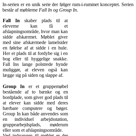
In-serien er en unik serie der følger rum-i-rummet konceptet. Serien
består af møblerne
Fall In og
Group In
.
Fall In
skaber plads til at
eleverne kan få et
afslapningsområde, hvor man kan
sidde afskærmet. Møblet giver
med sine afskærmede lamelsider
en følelse af at sidde i en hule.
Her er plads til at fordybe sig i en
bog eller til hyggelige snakke.
Fall Ins lange polstrede hynde
muliggør, at eleven også kan
lægge sig på siden og slappe af.
Group In
er et gruppemøbel
bestående af to bænke og en
bordplade, som giver god plads til
at elever kan sidde med deres
bærbare computere og bøger.
Group In kan både anvendes som
en individuel arbejdsstation,
gruppearbejdsplads, møderum
eller som et afslapningsområde.
Ved indgangen til møblet er der