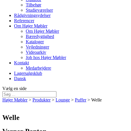
Tilbehør
Studieværelser
Rådgivningsydelser
Referencer
Om Højer Møbler
Om Højer Møbler
Bæredygtighed
Kataloger
Vejledninger
Videoarkiv
Job hos Højer Møbler
Kontakt
Medarbejdere
Lagersalgsklub
Dansk
Vælg en side
Højer Møbler
>
Produkter
>
Lounge
>
Puffer
>
Welle
Welle