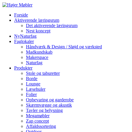
Forside
Aktiverende læringsrum
Det aktiverende læringsrum
Nest koncept
NyNaturfag
Faglokaler
Håndværk & Design / Sløjd og værksted
Madkundskab
Makerspace
Naturfag
Produkter
Stole og taburetter
Borde
Lounge
Læsehuler
Folier
Opbevaring og garderobe
Skærmvægge og akustik
Tavler og belysning
Megamøbler
Zap concept
Affaldssortering
Outdoor