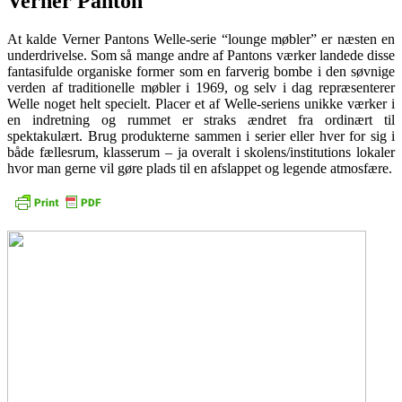
Verner Panton
At kalde Verner Pantons Welle-serie “lounge møbler” er næsten en
underdrivelse. Som så mange andre af Pantons værker landede disse
fantasifulde organiske former som en farverig bombe i den søvnige
verden af ​​traditionelle møbler i 1969, og selv i dag repræsenterer
Welle noget helt specielt. Placer et af Welle-seriens unikke værker i
en indretning og rummet er straks ændret fra ordinært til
spektakulært. Brug produkterne sammen i serier eller hver for sig i
både fællesrum, klasserum – ja overalt i skolens/institutions lokaler
hvor man gerne vil gøre plads til en afslappet og legende atmosfære.