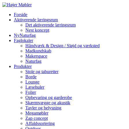
Forside
Aktiverende læringsrum
Det aktiverende læringsrum
Nest koncept
NyNaturfag
Faglokaler
Håndværk & Design / Sløjd og værksted
Madkundskab
Makerspace
Naturfag
Produkter
Stole og taburetter
Borde
Lounge
Læsehuler
Folier
Opbevaring og garderobe
Skærmvægge og akustik
Tavler og belysning
Megamøbler
Zap concept
Affaldssortering
Outdoor