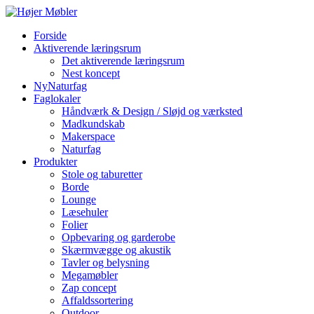
Forside
Aktiverende læringsrum
Det aktiverende læringsrum
Nest koncept
NyNaturfag
Faglokaler
Håndværk & Design / Sløjd og værksted
Madkundskab
Makerspace
Naturfag
Produkter
Stole og taburetter
Borde
Lounge
Læsehuler
Folier
Opbevaring og garderobe
Skærmvægge og akustik
Tavler og belysning
Megamøbler
Zap concept
Affaldssortering
Outdoor