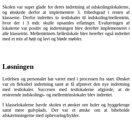
Skolen var super glade for deres indretning af udskolingslokalerne,
og ønskede derfor at implementere 3. frihedsgrad i resten af
klasserne. Derfor indrettes to testlokaler til indskoling/mellemtrin,
hvor der i 3 mdr. skulle opsamles erfaringer. Evalueringen af
lokalerne var positiv og indretningen blev derefter implementeret i
alle klassetrin. Mellemtrinets fælleslokale blev herefter også indrettet
med et mix af højt og lavt og bløde møbler.
Løsningen
Ledelsen og personalet har været med i processen fra start. Ønsket
var en fleksibel indretning samt at få afprøvet den nye indretning
med testlokaler. Succesen med testlokalerne afgjorde, at de
resterende indskolings- og mellemtrinslokaler blev indrettet.
I klasselokalerne havde skolen et ønsker om huler og hyggekroge
samt mere gulvplads. Der var et ønske om at bibeholde
afskærmningerne med opbevaring/hylder.