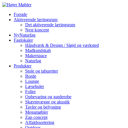
Forside
Aktiverende læringsrum
Det aktiverende læringsrum
Nest koncept
NyNaturfag
Faglokaler
Håndværk & Design / Sløjd og værksted
Madkundskab
Makerspace
Naturfag
Produkter
Stole og taburetter
Borde
Lounge
Læsehuler
Folier
Opbevaring og garderobe
Skærmvægge og akustik
Tavler og belysning
Megamøbler
Zap concept
Affaldssortering
Outdoor