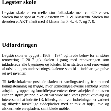
Løgstør skole
Løgstør skole er en mellemstor folkeskole med ca 420 elever.
Skolen har to spor af hver klassetrin fra 0. -9. klassetrin. Skolen har
desuden et AKT-afsnit med 3 klasser fra 0.-4., 4.-7. og 7.-9.
Udfordringen
Løgstør skole er bygget i 1968 – 1974 og havde behov for en større
renovering. I 2017 gik skolen i gang med renoveringen som
inkluderede alle bygninger og lokaler. Man startede med renovering
af udskolingens undervisningslokalerne som bl.a. indebar nye gulve
og nyt inventar.
Til fælleslokalerne ønskede skolen et samlingssted og frirum med
loungestemning og hygge, hvor udskolingseleverne samtidig kunne
arbejde i grupper, og formidle/præsenterer deres arbejder for klassen
eller en større gruppe. Skolen var vilde med vores produktudvalg og
interesseret i at indrette i 3. frihedsgrad, hvor indretningen er varieret
og tilbyder forskellige siddepladser med et mix at høje, lave og
afskærmede elevpladser, samt bløde møbler.