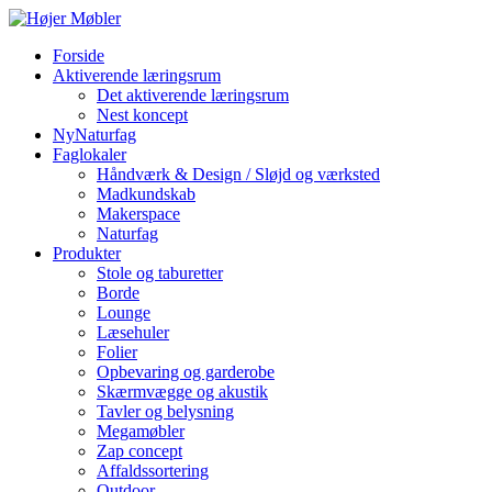
Forside
Aktiverende læringsrum
Det aktiverende læringsrum
Nest koncept
NyNaturfag
Faglokaler
Håndværk & Design / Sløjd og værksted
Madkundskab
Makerspace
Naturfag
Produkter
Stole og taburetter
Borde
Lounge
Læsehuler
Folier
Opbevaring og garderobe
Skærmvægge og akustik
Tavler og belysning
Megamøbler
Zap concept
Affaldssortering
Outdoor