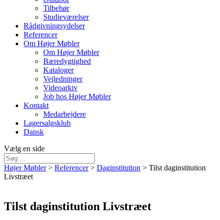
Tilbehør
Studieværelser
Rådgivningsydelser
Referencer
Om Højer Møbler
Om Højer Møbler
Bæredygtighed
Kataloger
Vejledninger
Videoarkiv
Job hos Højer Møbler
Kontakt
Medarbejdere
Lagersalgsklub
Dansk
Vælg en side
Højer Møbler
>
Referencer
>
Daginstitution
>
Tilst daginstitution
Livstræet
Tilst daginstitution Livstræet