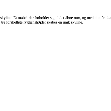
skyline. Et møbel der forholder sig til det åbne rum, og med den femkant
re forskellige ryglænshøjder skabes en unik skyline.