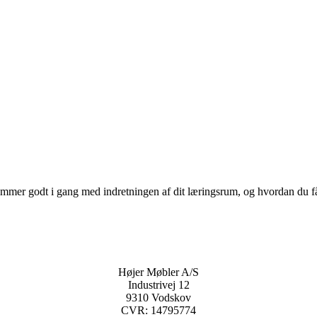
mer godt i gang med indretningen af dit læringsrum, og hvordan du får de
Højer Møbler A/S
Industrivej 12
9310 Vodskov
CVR: 14795774