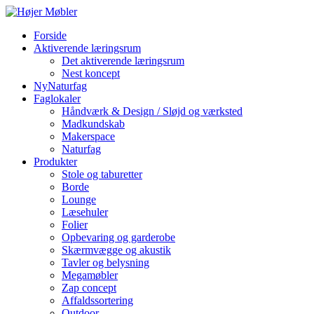
Forside
Aktiverende læringsrum
Det aktiverende læringsrum
Nest koncept
NyNaturfag
Faglokaler
Håndværk & Design / Sløjd og værksted
Madkundskab
Makerspace
Naturfag
Produkter
Stole og taburetter
Borde
Lounge
Læsehuler
Folier
Opbevaring og garderobe
Skærmvægge og akustik
Tavler og belysning
Megamøbler
Zap concept
Affaldssortering
Outdoor