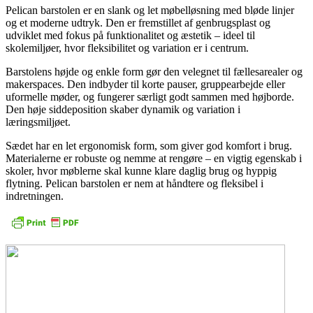
Pelican barstolen er en slank og let møbel­løsning med bløde linjer
og et moderne udtryk. Den er fremstillet af genbrugsplast og
udviklet med fokus på funktionalitet og æstetik – ideel til
skolemiljøer, hvor fleksibilitet og variation er i centrum.
Barstolens højde og enkle form gør den velegnet til fællesarealer og
makerspaces. Den indbyder til korte pauser, gruppearbejde eller
uformelle møder, og fungerer særligt godt sammen med højborde.
Den høje siddeposition skaber dynamik og variation i
læringsmiljøet.
Sædet har en let ergonomisk form, som giver god komfort i brug.
Materialerne er robuste og nemme at rengøre – en vigtig egenskab i
skoler, hvor møblerne skal kunne klare daglig brug og hyppig
flytning. Pelican barstolen er nem at håndtere og fleksibel i
indretningen.