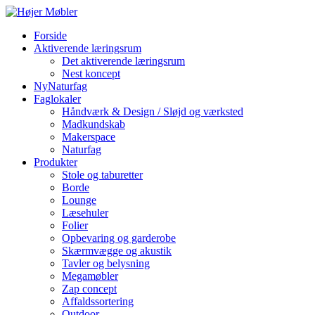
Forside
Aktiverende læringsrum
Det aktiverende læringsrum
Nest koncept
NyNaturfag
Faglokaler
Håndværk & Design / Sløjd og værksted
Madkundskab
Makerspace
Naturfag
Produkter
Stole og taburetter
Borde
Lounge
Læsehuler
Folier
Opbevaring og garderobe
Skærmvægge og akustik
Tavler og belysning
Megamøbler
Zap concept
Affaldssortering
Outdoor