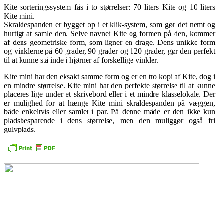
Kite sorteringssystem fås i to størrelser: 70 liters Kite og 10 liters
Kite mini.
Skraldespanden er bygget op i et klik-system, som gør det nemt og
hurtigt at samle den. Selve navnet Kite og formen på den, kommer
af dens geometriske form, som ligner en drage. Dens unikke form
og vinklerne på 60 grader, 90 grader og 120 grader, gør den perfekt
til at kunne stå inde i hjørner af forskellige vinkler.
Kite mini har den eksakt samme form og er en tro kopi af Kite, dog i
en mindre størrelse. Kite mini har den perfekte størrelse til at kunne
placeres lige under et skrivebord eller i et mindre klasselokale. Der
er mulighed for at hænge Kite mini skraldespanden på væggen,
både enkeltvis eller samlet i par. På denne måde er den ikke kun
pladsbesparende i dens størrelse, men den muliggør også fri
gulvplads.