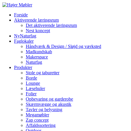
Forside
Aktiverende læringsrum
Det aktiverende læringsrum
Nest koncept
NyNaturfag
Faglokaler
Håndværk & Design / Sløjd og værksted
Madkundskab
Makerspace
Naturfag
Produkter
Stole og taburetter
Borde
Lounge
Læsehuler
Folier
Opbevaring og garderobe
Skærmvægge og akustik
Tavler og belysning
Megamøbler
Zap concept
Affaldssortering
Outdoor