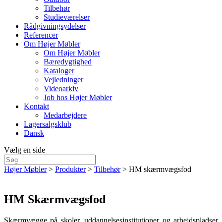
Tilbehør
Studieværelser
Rådgivningsydelser
Referencer
Om Højer Møbler
Om Højer Møbler
Bæredygtighed
Kataloger
Vejledninger
Videoarkiv
Job hos Højer Møbler
Kontakt
Medarbejdere
Lagersalgsklub
Dansk
Vælg en side
Højer Møbler
>
Produkter
>
Tilbehør
>
HM skærmvægsfod
HM Skærmvægsfod
Skærmvægge på skoler, uddannelsesinstitutioner og arbejdspladser