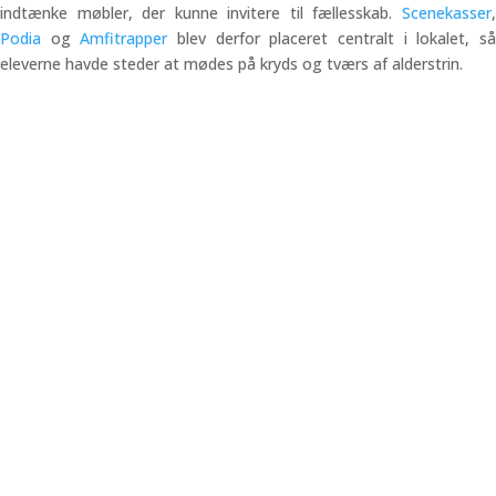
indtænke møbler, der kunne invitere til fællesskab.
Scenekasser
,
Podia
og
Amfitrapper
blev derfor placeret centralt i lokalet, s
eleverne havde steder at mødes på kryds og tværs af alderstrin.
Vi hjælper dig med inspiration til hvordan du kommer godt i gang
med indretningen af dit læringsrum, og hvordan du får den rigtige
retning på projektet fra start til slut.
Kontakt os
Kontakt os
Højer Møbler A/S
Industrivej 12
9310 Vodskov
CVR: 14795774