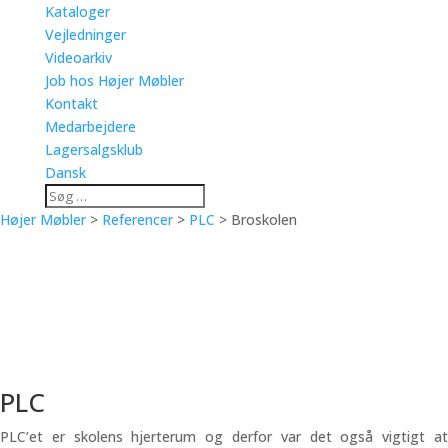
Kataloger
Vejledninger
Videoarkiv
Job hos Højer Møbler
Kontakt
Medarbejdere
Lagersalgsklub
Dansk
Højer Møbler
>
Referencer
>
PLC
>
Broskolen
Broskolen
Broskolen er beliggende i Slagelse kommune. På skolen går 630
elever. Højer Møbler har stået for indretningen af skolens PLC.
PLC
PLC’et er skolens hjerterum og derfor var det også vigtigt at