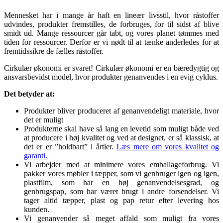
Mennesket har i mange år haft en lineær livsstil, hvor råstoffer
udvindes, produkter fremstilles, de forbruges, for til sidst af blive
smidt ud. Mange ressourcer går tabt, og vores planet tømmes med
tiden for ressourcer. Derfor er vi nødt til at tænke anderledes for at
fremtidssikre de fælles råstoffer.
Cirkulær økonomi er svaret! Cirkulær økonomi er en bæredygtig og
ansvarsbevidst model, hvor produkter genanvendes i en evig cyklus.
Det betyder at:
Produkter bliver produceret af genanvendeligt materiale, hvor
det er muligt
Produkterne skal have så lang en levetid som muligt både ved
at producere i høj kvalitet og ved at designet, er så klassisk, at
det er er ”holdbart” i årtier.
Læs mere om vores kvalitet og
garanti.
Vi arbejder med at minimere vores emballageforbrug. Vi
pakker vores møbler i tæpper, som vi genbruger igen og igen,
plastfilm, som har en høj genanvendelsesgrad, og
genbrugspap, som har været brugt i andre forsendelser. Vi
tager altid tæpper, plast og pap retur efter levering hos
kunden.
Vi genanvender så meget affald som muligt fra vores