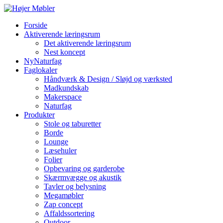
Forside
Aktiverende læringsrum
Det aktiverende læringsrum
Nest koncept
NyNaturfag
Faglokaler
Håndværk & Design / Sløjd og værksted
Madkundskab
Makerspace
Naturfag
Produkter
Stole og taburetter
Borde
Lounge
Læsehuler
Folier
Opbevaring og garderobe
Skærmvægge og akustik
Tavler og belysning
Megamøbler
Zap concept
Affaldssortering
Outdoor