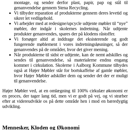
montage, og sender derfor plast, papir, pap og stål til
genanvendelse gennem Stena Recycling.
Vi tilbyder reparation af produkterne gennem deres levetid og
sikrer let vedligehold.
Vi arbejder med at redesigne/upcycle udtjente møbler til “nye”
møbler, der indgår i skolernes indretning. Når udtjente
produkter genanvendes, spares der på klodens råstoffer.
Vi forsøger altid at inddrage det eksisterende og godt
fungerende møblement i vores indretningsløsninger, så der
genanvendes på de områder, hvor det giver mening.
Når produkterne til sidst er udtjente, kan de nemt adskilles og
sendes til genanvendelse, så materialerne endnu engang
kommer i cirkulation. Skolerne i Aalborg Kommune tilbydes
også at Højer Møbler står for bortskaffelse af gamle møbler,
hvor Højer Møbler adskiller dem og sender det der er muligt
til genanvendelse.
Højer Møbler ved, at en omlægning til 100% cirkulær økonomi er
en proces, der tager lang tid, men vi er godt på vej, og vi stræber
efter at videreudvikle os på dette område hen i mod en bæredygtig
udvikling.
Mennesker, Kloden og Økonomi