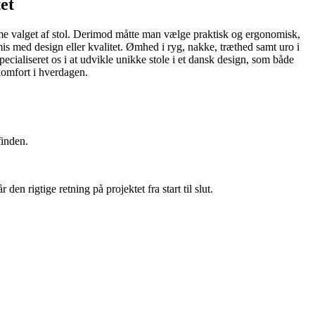
et
emme valget af stol. Derimod måtte man vælge praktisk og ergonomisk,
is med design eller kvalitet. Ømhed i ryg, nakke, træthed samt uro i
cialiseret os i at udvikle unikke stole i et dansk design, som både
 komfort i hverdagen.
finden.
n rigtige retning på projektet fra start til slut.