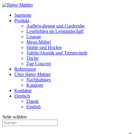
Startseite
Produkt
Aufbewahrung und Garderobe
Lesehöhlen im Lernlandschaft
Lounge
Mega-Möbel
Stühle und Hocker
Tafeln/Akustik und Trennwände
Tische
Zap Concept
Referenzen
Über Højer Møbler
Nachhaltiges
Kataloge
Kontakte
Deutsch
Dansk
English
Seite wählen