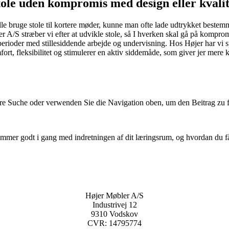
tole uden kompromis med design eller kvalit
skulle bruge stole til kortere møder, kunne man ofte lade udtrykket best
r A/S stræber vi efter at udvikle stole, så I hverken skal gå på komprom
rioder med stillesiddende arbejde og undervisning. Hos Højer har vi spe
ort, fleksibilitet og stimulerer en aktiv siddemåde, som giver jer mere
hre Suche oder verwenden Sie die Navigation oben, um den Beitrag zu 
mer godt i gang med indretningen af dit læringsrum, og hvordan du får de
Højer Møbler A/S
Industrivej 12
9310 Vodskov
CVR: 14795774