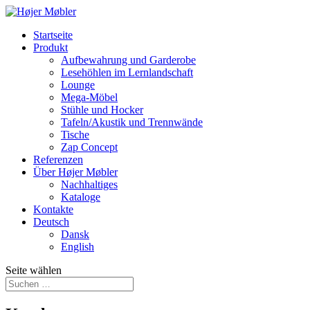
Startseite
Produkt
Aufbewahrung und Garderobe
Lesehöhlen im Lernlandschaft
Lounge
Mega-Möbel
Stühle und Hocker
Tafeln/Akustik und Trennwände
Tische
Zap Concept
Referenzen
Über Højer Møbler
Nachhaltiges
Kataloge
Kontakte
Deutsch
Dansk
English
Seite wählen