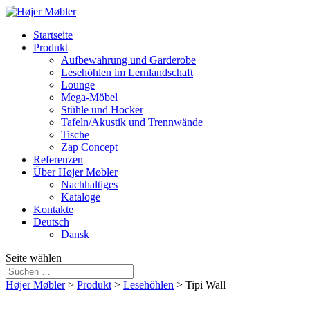
Startseite
Produkt
Aufbewahrung und Garderobe
Lesehöhlen im Lernlandschaft
Lounge
Mega-Möbel
Stühle und Hocker
Tafeln/Akustik und Trennwände
Tische
Zap Concept
Referenzen
Über Højer Møbler
Nachhaltiges
Kataloge
Kontakte
Deutsch
Dansk
Seite wählen
Højer Møbler
>
Produkt
>
Lesehöhlen
>
Tipi Wall