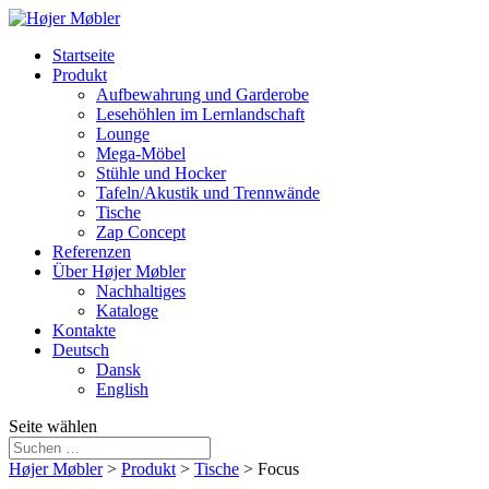
Startseite
Produkt
Aufbewahrung und Garderobe
Lesehöhlen im Lernlandschaft
Lounge
Mega-Möbel
Stühle und Hocker
Tafeln/Akustik und Trennwände
Tische
Zap Concept
Referenzen
Über Højer Møbler
Nachhaltiges
Kataloge
Kontakte
Deutsch
Dansk
English
Seite wählen
Højer Møbler
>
Produkt
>
Tische
>
Focus